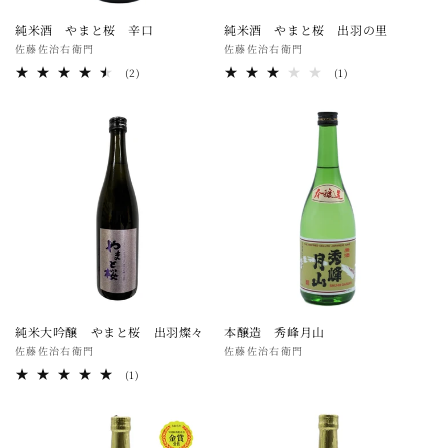
純米酒 やまと桜 辛口
純米酒 やまと桜 出羽の里
販
佐藤佐治右衛門
販
佐藤佐治右衛門
売
売
2
1
(2)
(1)
レ
レ
元:
元:
ビ
ビ
ュ
ュ
ー
ー
数
数
の
の
合
合
計
計
純米大吟醸 やまと桜 出羽燦々
本醸造 秀峰月山
販
佐藤佐治右衛門
販
佐藤佐治右衛門
売
売
1
(1)
レ
元:
元:
ビ
ュ
ー
数