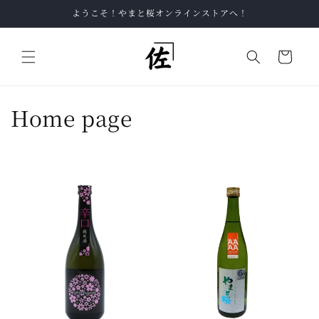
コンテ
ようこそ！やまと桜オンラインストアへ！
ンツに
進む
カ
ー
ト
コ
Home page
レ
ク
シ
ョ
ン
: