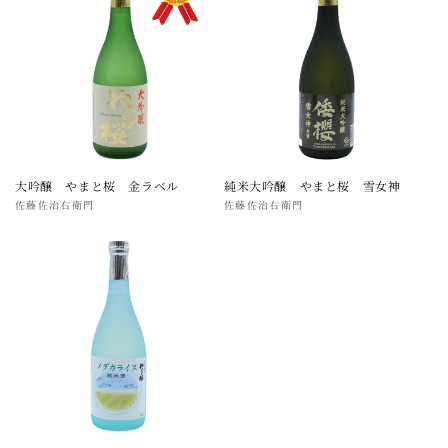
の
合
計
大吟醸 やまと桜 金ラベル
純米大吟醸 やまと桜 雪女神
販
佐藤佐治右衛門
販
佐藤佐治右衛門
売
売
元:
元: