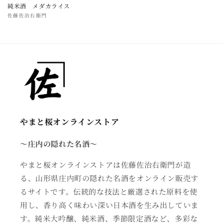
純米酒 メダカライス
販
佐藤佐治右衛門
売
元:
やまと桜オンラインストア
〜庄内の隠れた名酒～
やまと桜オンラインストアは佐藤佐治右衛門が造
る、山形県庄内町の隠れた名酒をオンライン販売す
るサイトです。伝統的な技法と厳選された原料を使
用し、香り高く味わい深い日本酒を生み出していま
す。純米大吟醸、純米酒、季節限定酒など、多彩な