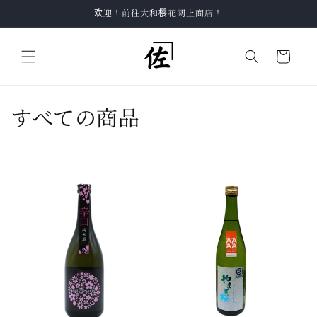
跳到内
欢迎！前往大和樱花网上商店！
容
购
物
车
收
すべての商品
藏
: