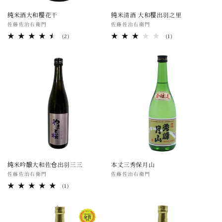
纯米酒大和樱花干
纯米清酒 大和樱出羽之里
厂
佐藤佐治右衛門
厂
佐藤佐治右衛門
商：
商：
2
1
(2)
(1)
总
总
评
评
论
论
数
数
纯米吟酿大和佐仓出羽三三
本丈三秀保月山
厂
佐藤佐治右衛門
厂
佐藤佐治右衛門
商：
商：
1
(1)
总
评
论
数