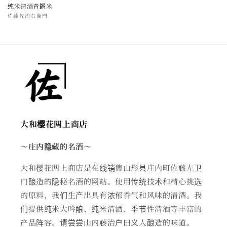
纯米清酒青鳉米
厂
佐藤佐治右衛門
商：
大和樱花网上商店
～庄内隐藏的名酒～
大和樱花网上商店是在线销售山形县庄内町佐藤左卫
门酿造的隐秘名酒的网站。使用传统技术和精心挑选
的原料，我们生产出具有浓郁香气和风味的清酒。我
们提供纯米大吟酿、纯米清酒、季节性清酒等丰富的
产品阵容。请尝尝山内藤治户田义人酿造的味道。