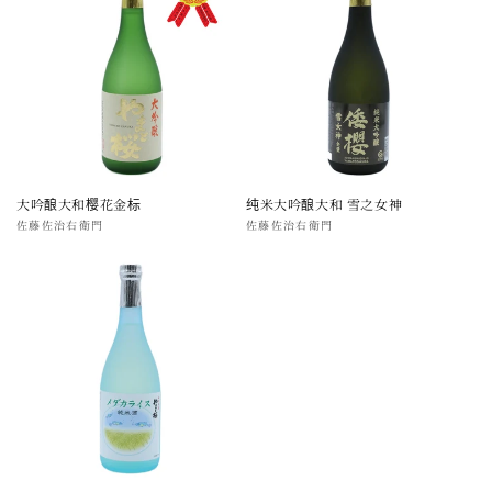
大吟酿大和樱花金标
纯米大吟酿大和 雪之女神
厂
佐藤佐治右衛門
厂
佐藤佐治右衛門
商：
商：