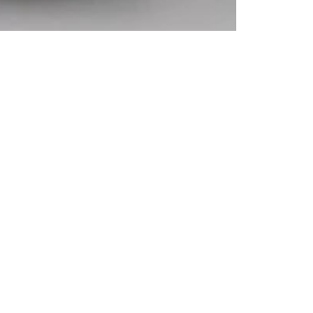
目次
ホーム
全ての商品
お知らせ
ショッピングガイド
よくある質問
門が造る、山形県庄内町の隠
お問い合わせ
。伝統的な技法と厳選された