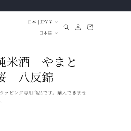
ロ
国
カ
日本 | JPY ¥
グ
ー
/
言
イ
日本語
ト
地
ン
語
域
純米酒 やまと
桜 八反錦
ラッピング専用商品です。購入できませ
。