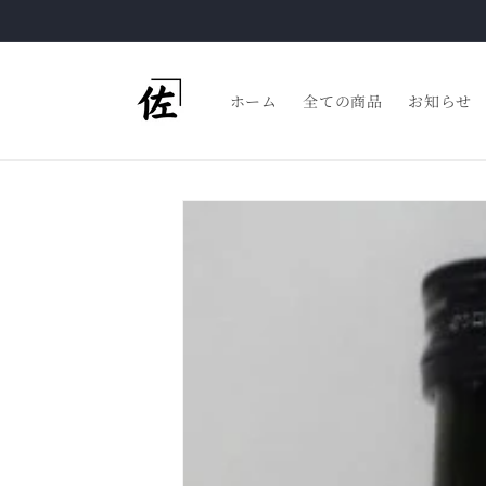
コンテ
ンツに
進む
ホーム
全ての商品
お知らせ
商品情
報にス
キップ