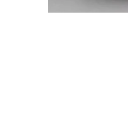
モ
ー
ダ
ル
で
メ
デ
ィ
ア
(1)
を
開
く
やまと桜オンラインストア
〜庄内の隠れた名酒～
やまと桜オンラインストアは佐藤佐治右衛
れた名酒をオンライン販売するサイトです