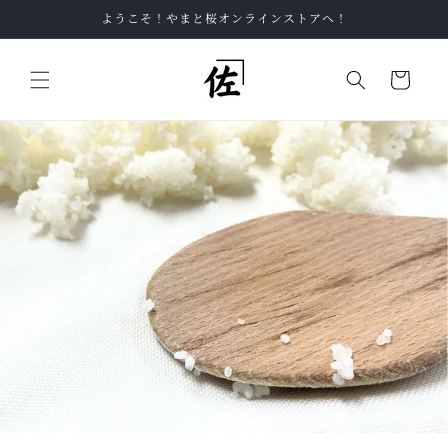
コンテ
ようこそ！やまと桜オンラインストアへ！
ンツに
進む
カ
ー
ト